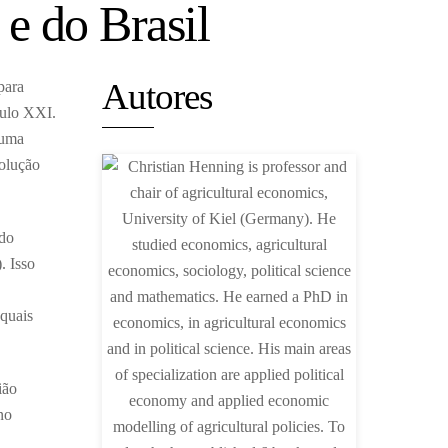
e do Brasil
Autores
para
culo XXI.
 uma
volução
 do
. Isso
 quais
ião
no