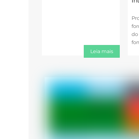
In
Pro
fo
do
fo
Leia mais