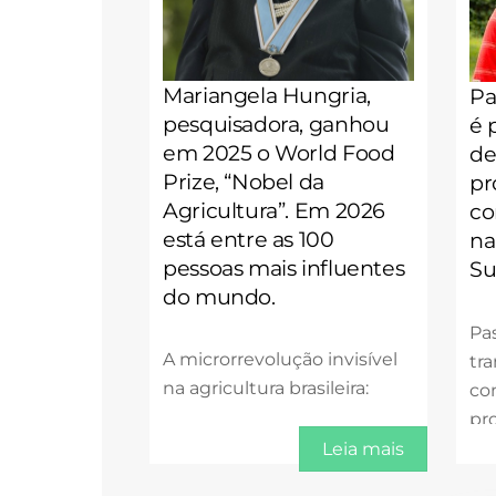
Mariangela Hungria,
Pa
pesquisadora, ganhou
é 
em 2025 o World Food
de
Prize, “Nobel da
pr
Agricultura”. Em 2026
co
está entre as 100
na
pessoas mais influentes
Su
do mundo.
Pa
A microrrevolução invisível
tr
na agricultura brasileira:
co
pr
e p
Leia mais