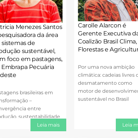
Carolle Alarcon é
tricia Menezes Santos
Gerente Executiva d
pesquisadora da área
Coalizão Brasil Clima,
 sistemas de
Florestas e Agricultu
odução sustentável,
m foco em pastagens,
 Embrapa Pecuária
Por uma nova ambição
deste
climática: cadeias livres 
desmatamento como
motor de desenvolvime
stagens brasileiras em
sustentável no Brasil
ansformação –
nvergência entre
odução, sustentabilidade
olítica pública
Leia mais
Leia m