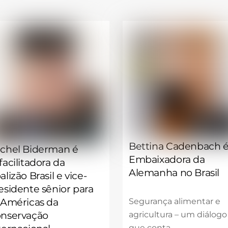
Bettina Cadenbach 
chel Biderman é
Embaixadora da
facilitadora da
Alemanha no Brasil
alizão Brasil e vice-
esidente sênior para
 Américas da
Segurança alimentar e
nservação
agricultura – um diálogo
que conta