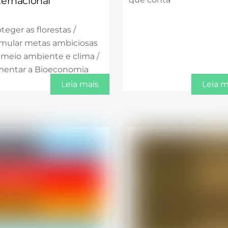
ternacional
teger as florestas /
rmular metas ambiciosas
 meio ambiente e clima /
mentar a Bioeconomia
Leia mais
Leia m