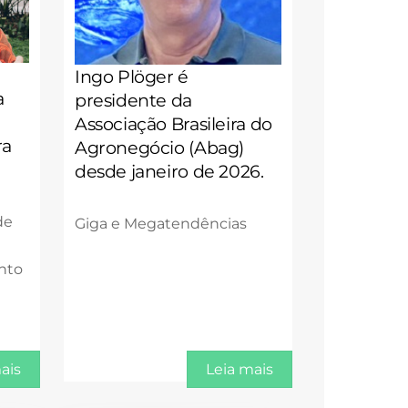
Ingo Plöger é
a
presidente da
Associação Brasileira do
ra
Agronegócio (Abag)
desde janeiro de 2026.
de
Giga e Megatendências
nto
ais
Leia mais