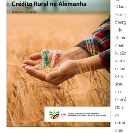
Klaus
Holle
nberg
, do
Rente
nban
k, são
apres
entad
os o
siste
ma
bancá
rio e
as
estrut
uras