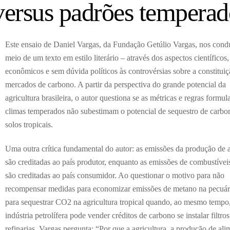
versus padrões temperad
Este ensaio de Daniel Vargas, da Fundação Getúlio Vargas, nos cond
meio de um texto em estilo literário – através dos aspectos científicos, 
econômicos e sem dúvida políticos às controvérsias sobre a constitui
mercados de carbono. A partir da perspectiva do grande potencial da
agricultura brasileira, o autor questiona se as métricas e regras formul
climas temperados não subestimam o potencial de sequestro de carbo
solos tropicais.
Uma outra crítica fundamental do autor: as emissões da produção de 
são creditadas ao país produtor, enquanto as emissões de combustíveis
são creditadas ao país consumidor. Ao questionar o motivo para não
recompensar medidas para economizar emissões de metano na pecuár
para sequestrar CO2 na agricultura tropical quando, ao mesmo tempo,
indústria petrolífera pode vender créditos de carbono se instalar filtro
refinarias, Vargas pergunta: “Por que a agricultura, a produção de ali