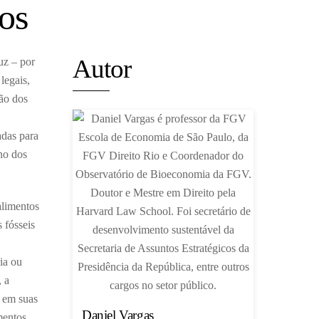
os
Autor
uz – por
legais,
ção dos
adas para
no dos
alimentos
 fósseis
ia ou
 a
s em suas
Daniel Vargas
mentos,