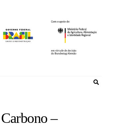
Search
 Carbono –