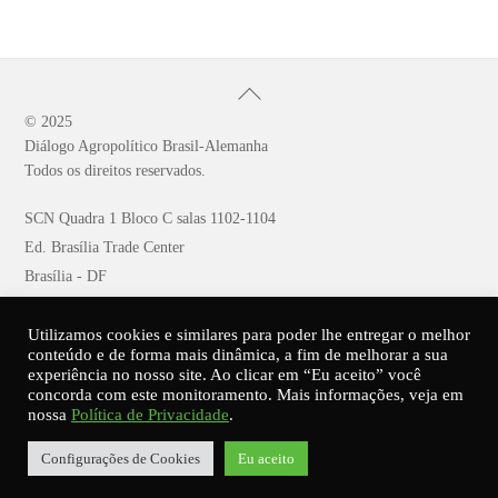
Back
To
© 2025
Diálogo Agropolítico Brasil-Alemanha
Top
Todos os direitos reservados.
SCN Quadra 1 Bloco C salas 1102-1104
Ed. Brasília Trade Center
Brasília - DF
Tel.: +55 61 9 9964-3731
Utilizamos cookies e similares para poder lhe entregar o melhor
contato@apd-brasil.de
conteúdo e de forma mais dinâmica, a fim de melhorar a sua
experiência no nosso site. Ao clicar em “Eu aceito” você
Política de Privacidade
concorda com este monitoramento. Mais informações, veja em
nossa
Política de Privacidade
.
Configurações de Cookies
Eu aceito