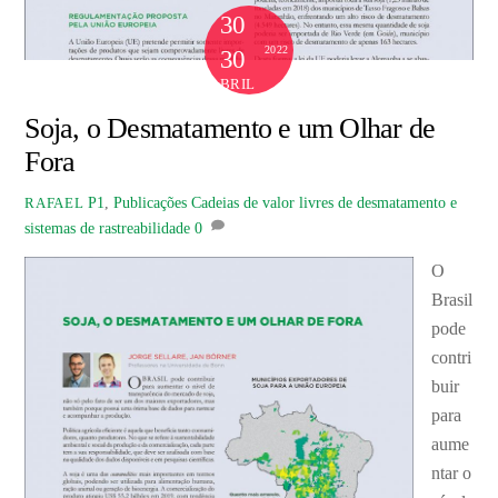
30
2022
30
ABRIL
Soja, o Desmatamento e um Olhar de
Fora
P1
,
Publicações
Cadeias de valor livres de desmatamento e
RAFAEL
sistemas de rastreabilidade
0
O
Brasil
pode
contri
buir
para
aume
ntar o