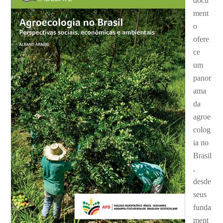
docu
ment
o
ofere
ce
um
panor
ama
da
agroe
colog
ia no
Brasil
,
desde
seus
funda
ment