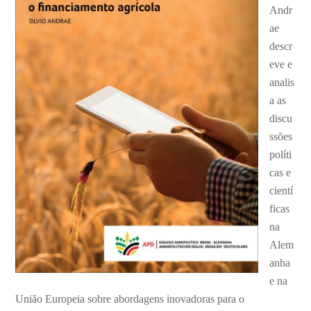
Andr
ae
descr
eve e
analis
a as
discu
ssões
políti
cas e
cientí
ficas
na
Alem
anha
e na
União Europeia sobre abordagens inovadoras para o