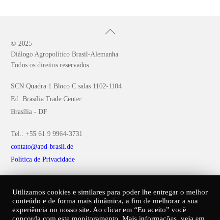
Back
To
© 2025
Diálogo Agropolítico Brasil-Alemanha
Top
Todos os direitos reservados.
SCN Quadra 1 Bloco C salas 1102-1104
Ed. Brasília Trade Center
Brasília - DF
Tel.: +55 61 9 9964-3731
contato@apd-brasil.de
Política de Privacidade
Utilizamos cookies e similares para poder lhe entregar o melhor
conteúdo e de forma mais dinâmica, a fim de melhorar a sua
experiência no nosso site. Ao clicar em “Eu aceito” você
concorda com este monitoramento. Mais informações, veja em