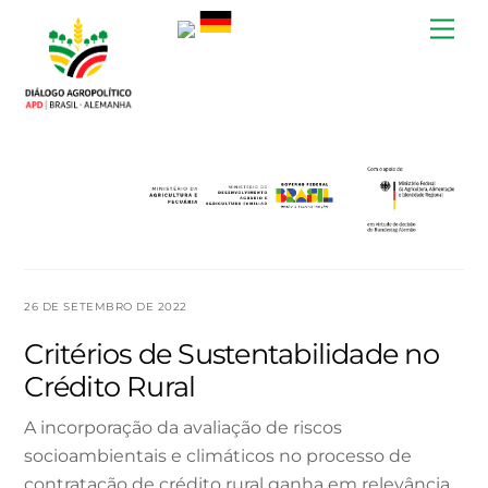
Skip
Me
to
content
26 DE SETEMBRO DE 2022
Critérios de Sustentabilidade no
Crédito Rural
A incorporação da avaliação de riscos
socioambientais e climáticos no processo de
contratação de crédito rural ganha em relevância