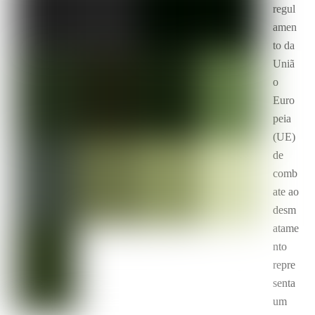
regul
amen
to da
Uniã
o
Euro
peia
(UE)
de
comb
ate ao
desm
atame
nto
repre
senta
um