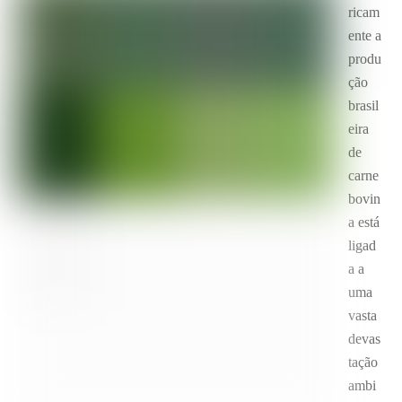
ricam
ente a
produ
ção
brasil
eira
de
carne
bovin
a está
ligad
a a
uma
vasta
devas
tação
ambi