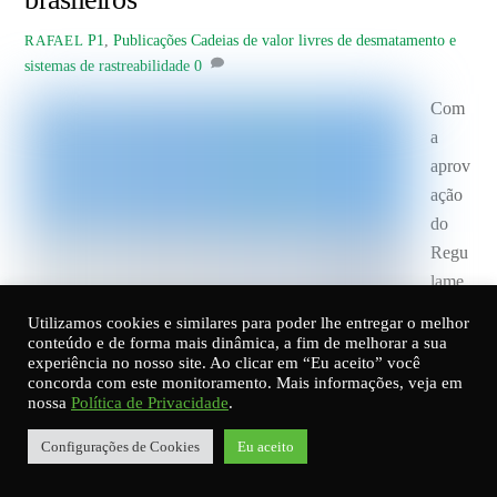
P1
,
Publicações
Cadeias de valor livres de desmatamento e
RAFAEL
sistemas de rastreabilidade
0
Com
a
aprov
ação
do
Regu
lame
nto
Utilizamos cookies e similares para poder lhe entregar o melhor
da
conteúdo e de forma mais dinâmica, a fim de melhorar a sua
experiência no nosso site. Ao clicar em “Eu aceito” você
Uniã
concorda com este monitoramento. Mais informações, veja em
o
nossa
Política de Privacidade
.
Euro
Configurações de Cookies
Eu aceito
peia
para