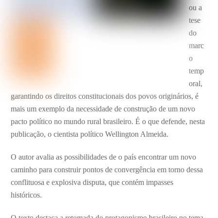
ou a
tese
do
marc
o
temp
oral,
garantindo os direitos constitucionais dos povos originários, é
mais um exemplo da necessidade de construção de um novo
pacto político no mundo rural brasileiro. É o que defende, nesta
publicação, o cientista político Wellington Almeida.
O autor avalia as possibilidades de o país encontrar um novo
caminho para construir pontos de convergência em torno dessa
conflituosa e explosiva disputa, que contém impasses
históricos.
O texto destaca a retomada do protagonismo brasileiro no tema