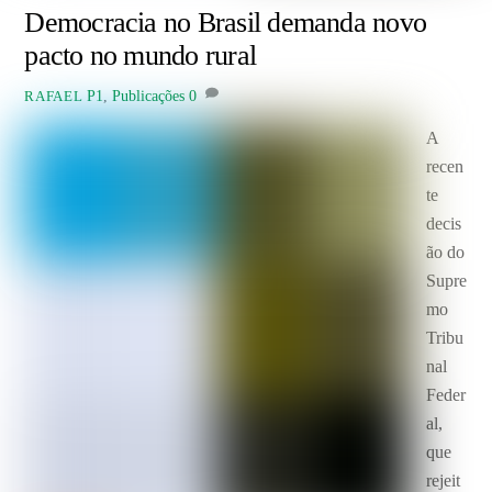
Democracia no Brasil demanda novo
pacto no mundo rural
P1
,
Publicações
0
RAFAEL
A
recen
te
decis
ão do
Supre
mo
Tribu
nal
Feder
al,
que
rejeit